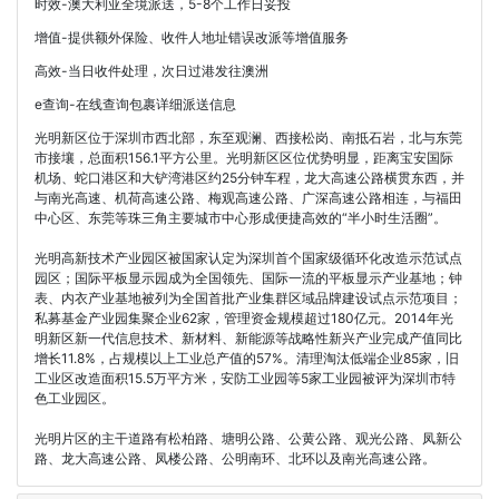
时效-澳大利亚全境派送，5-8个工作日妥投
增值-提供额外保险、收件人地址错误改派等增值服务
高效-当日收件处理，次日过港发往澳洲
e查询-在线查询包裹详细派送信息
光明新区位于深圳市西北部，东至观澜、西接松岗、南抵石岩，北与东莞
市接壤，总面积156.1平方公里。光明新区区位优势明显，距离宝安国际
机场、蛇口港区和大铲湾港区约25分钟车程，龙大高速公路横贯东西，并
与南光高速、机荷高速公路、梅观高速公路、广深高速公路相连，与福田
中心区、东莞等珠三角主要城市中心形成便捷高效的“半小时生活圈”。
光明高新技术产业园区被国家认定为深圳首个国家级循环化改造示范试点
园区；国际平板显示园成为全国领先、国际一流的平板显示产业基地；钟
表、内衣产业基地被列为全国首批产业集群区域品牌建设试点示范项目；
私募基金产业园集聚企业62家，管理资金规模超过180亿元。2014年光
明新区新一代信息技术、新材料、新能源等战略性新兴产业完成产值同比
增长11.8%，占规模以上工业总产值的57%。清理淘汰低端企业85家，旧
工业区改造面积15.5万平方米，安防工业园等5家工业园被评为深圳市特
色工业园区。
光明片区的主干道路有松柏路、塘明公路、公黄公路、观光公路、凤新公
路、龙大高速公路、凤楼公路、公明南环、北环以及南光高速公路。