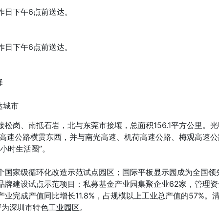
作日下午6点前送达。
作日下午6点前送达。
择
达城市
松岗、南抵石岩，北与东莞市接壤，总面积156.1平方公里。
大高速公路横贯东西，并与南光高速、机荷高速公路、梅观高速
小时生活圈”。
个国家级循环化改造示范试点园区；国际平板显示园成为全国领
牌建设试点示范项目；私募基金产业园集聚企业62家，管理资金规
业完成产值同比增长11.8%，占规模以上工业总产值的57%。
被评为深圳市特色工业园区。