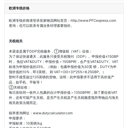
欧洲专线价格
欧洲专线价格请登录皇家物流网站首页：http://www.PFCexpress.com
查询；也可以联系专属业务经理索要报价。
关税相关
本渠道是属于DDP完税服务，①增值税（VAT）征收：
为了保证快速通关，此服务只接受关税预付（DDP）。申报价值≤15GBP
时， 免征VAT&DUTY；申报价值＞15GBP时，会产生VAT&DUTY。VAT
标准为申报价值的25%。（例如：包裹申报价值为30英 镑，DUTY为申
报价值的10%，即3英镑。 则 VAT=(30+3)*25%=8.25GBP。）
暂时不接受超过135英镑的货物。说明：此申报要求不适用于高价值产
品，如手机、平板等！
②关税征收：
每日发给同一收件人包裹的合计申报价值＞135GBP时，除了要征收VAT
外，还有可能产生关税。是否产生关税及产生关税额度视所寄物品与海关
相关政策法规而定。
税率查询网址：www.dutycalculator.com
申报要求：
申报标准：10英镑/kg