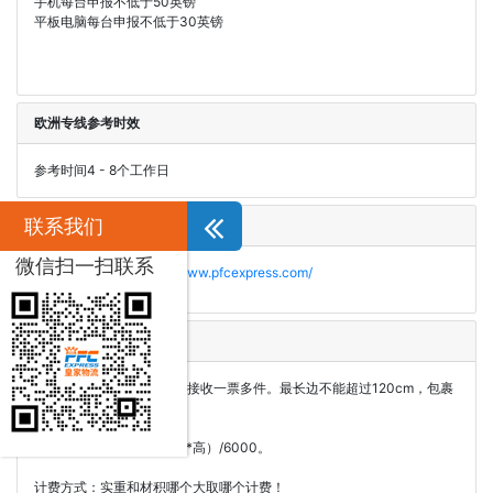
手机每台申报不低于50英镑
平板电脑每台申报不低于30英镑
欧洲专线参考时效
参考时间4 - 8个工作日
联系我们
欧洲专线在线查询
微信扫一扫联系
跟踪查询网站为：
http://www.pfcexpress.com/
欧洲专线体积和重量限制
包裹重量30公斤以内，不接收一票多件。最长边不能超过120cm，包裹
最大体积0.17立方米。
材积重计算标准：（长*宽*高）/6000。
计费方式：实重和材积哪个大取哪个计费！