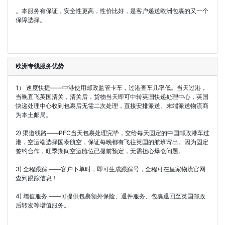
。本服务有保证，安全性更高，性价比好，是客户递送欧洲包裹的又一个
保障选择。
欧洲专线服务优势
1） 速度快捷——中港使用邮政监管卡车，过港查车几率低。当天过港，
当晚直飞英国清关，清关后，货物当天即可中转英国快递处理中心，英国
快递处理中心收到包裹后无需二次处理，直接安排派送。末端派送物流商
为本土邮局。
2) 渠道线路——PFC当天包裹处理完毕，交给每天固定的中国邮政港车过
港，空运端选择国泰航空，保证每晚都有飞往英国的航班寄出。因为固定
签约合作，旺季期间空运舱位已提前预定，无需担心爆仓问题。
3) 全程跟踪 ——客户下单时，即可生成跟踪号，全程可在皇家物流官网
查到跟踪信息！
4) 增值服务 ——可提供包裹额外保险、退件服务、包裹退回至英国邮政
后转发等增值服务。