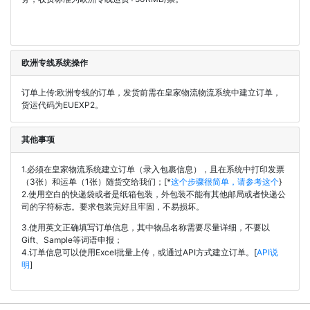
欧洲专线系统操作
订单上传:欧洲专线的订单，发货前需在皇家物流物流系统中建立订单，
货运代码为EUEXP2。
其他事项
1.必须在皇家物流系统建立订单（录入包裹信息），且在系统中打印发票
（3张）和运单（1张）随货交给我们；[*
这个步骤很简单，请参考这个
}
2.使用空白的快递袋或者是纸箱包装，外包装不能有其他邮局或者快递公
司的字符标志。要求包装完好且牢固，不易损坏。
3.使用英文正确填写订单信息，其中物品名称需要尽量详细，不要以
Gift、Sample等词语申报；
4.订单信息可以使用Excel批量上传，或通过API方式建立订单。[
API说
明
]