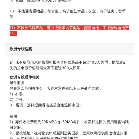
10）不接受贵重物品，如古董，高价值艺术品，珠宝，有价证劵，货币
等。
11）不接受仿牌产品，可以接受带内置电池，配套电池，不接受纯电池产
品。
欧洲专线理赔
a）未有提取信息的按照申报价值赔偿最高不超过100人民币，提取后遗
失的按申报价值赔偿最高不超过300人民币。
欧洲专线退件相关
退件服务
包裹退回英国办事处，客户对退件有以下三种处理方式：
1）补发
2）弃件、
3）退回（选择退回香港还是直接退回中国）
费用：
1）弃件收取费用为20RMB/kg+5RMB每件，补发和退回的费用请咨询我
司客服。
2）更改地址：在货物发出后至到达英国前，皇家物流提供更改地址的服
务，收费标准为欧洲专线运费+50RMB/票。