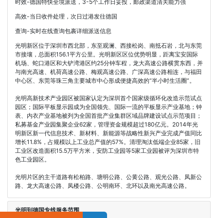
时效-德国特快全境派送，3-5个工作日妥投，邮政渠道清关能力强
高效-当日收件处理，次日过港发往德国
查询-实时在线查询包裹详细派送信息
光明新区位于深圳市西北部，东至观澜、西接松岗、南抵石岩，北与东莞
市接壤，总面积156.1平方公里。光明新区区位优势明显，距离宝安国际
机场、蛇口港区和大铲湾港区约25分钟车程，龙大高速公路横贯东西，并
与南光高速、机荷高速公路、梅观高速公路、广深高速公路相连，与福田
中心区、东莞等珠三角主要城市中心形成便捷高效的“半小时生活圈”。
光明高新技术产业园区被国家认定为深圳首个国家级循环化改造示范试点
园区；国际平板显示园成为全国领先、国际一流的平板显示产业基地；钟
表、内衣产业基地被列为全国首批产业集群区域品牌建设试点示范项目；
私募基金产业园集聚企业62家，管理资金规模超过180亿元。2014年光
明新区新一代信息技术、新材料、新能源等战略性新兴产业完成产值同比
增长11.8%，占规模以上工业总产值的57%。清理淘汰低端企业85家，旧
工业区改造面积15.5万平方米，安防工业园等5家工业园被评为深圳市特
色工业园区。
光明片区的主干道路有松柏路、塘明公路、公黄公路、观光公路、凤新公
路、龙大高速公路、凤楼公路、公明南环、北环以及南光高速公路。
光明到德国专线服务范围