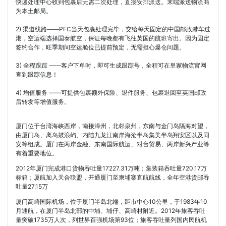
快递处理中心收到包裹后无需二次处理，直接安排派送。末端派送物流商
为本土邮局。
2) 渠道线路——PFC当天包裹处理完毕，交给每天固定的中国邮政港车过
港，空运端选择国泰航空，保证每晚都有飞往英国的航班寄出。因为固定
签约合作，旺季期间空运舱位已提前预定，无需担心爆仓问题。
3) 全程跟踪 ——客户下单时，即可生成跟踪号，全程可在皇家物流官网
查到跟踪信息！
4) 增值服务 ——可提供包裹额外保险、退件服务、包裹退回至英国邮政
后转发等增值服务。
厦门位于台湾海峡西岸，南接漳州，北邻泉州，东南与金门岛隔海对望，
由厦门岛、离岛鼓浪屿、内陆九龙江南岸海沧半岛集美半岛翔安区以及同
安等组成。厦门在两岸金融、东南国际航运、对台贸易、两岸新兴产业等
有着重要地位。
2012年厦门完成港口货物吞吐量17227.31万吨；集装箱吞吐量720.17万
标箱；厦航加入天合联盟，开通厦门至柬埔寨直航航线，全年空港货邮吞
吐量27.15万
厦门高崎国际机场，位于厦门半岛北端，距市中心10公里，于1983年10
月通航，在厦门半岛北部的中埔、埔仔、高崎村附近。2012年旅客吞吐
量突破1735万人次，列世界百强机场第93位；旅客吞吐量列国内民航机