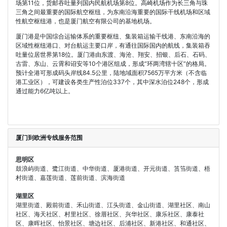
场第11位，货邮吞吐量列国内民航机场第8位。高崎机场作为长三角与珠
三角之间最重要的国际航空枢纽，为东南沿海重要的国际干线机场和区域
性航空枢纽港，也是厦门航空有限公司的基地机场。
厦门港是中国综合运输体系的重要枢纽、集装箱运输干线港、东南沿海的
区域性枢纽港口、对台航运主要口岸，有通往国际国内的航线，集装箱吞
吐量位居世界第18位。厦门港由东渡、海沧、翔安、招银、后石、石码、
古雷、东山、云霄和诏安等10个港区组成，形成“环两湾辖十区”的格局。
预计全港可形成码头岸线84.5公里，陆地域面积7565万平方米（不含临
港工业区），可建设各类生产性泊位337个，其中深水泊位248个，形成
通过能力6亿吨以上。
厦门到欧洲专线服务范围
思明区
鼓浪屿街道、鹭江街道、中华街道、厦港街道、开元街道、筼筜街道、梧
村街道、嘉莲街道、莲前街道、滨海街道
湖里区
湖里街道、殿前街道、禾山街道、江头街道、金山街道、湖里社区、南山
社区、海天社区、村里社区、徐厝社区、兴华社区、康乐社区、康泰社
区、康晖社区、怡景社区、塘边社区、后浦社区、新港社区、和通社区、