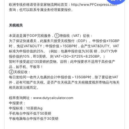
欧洲专线价格请登录皇家物流网站首页：http://www.PFCexpress.com
查询；也可以联系专属业务经理索要报价。
关税相关
本渠道是属于DDP完税服务，①增值税（VAT）征收：
为了保证快速通关，此服务只接受关税预付（DDP）。申报价值≤15GBP
时， 免征VAT&DUTY；申报价值＞15GBP时，会产生VAT&DUTY。VAT
标准为申报价值的25%。（例如：包裹申报价值为30英 镑，DUTY为申
报价值的10%，即3英镑。 则 VAT=(30+3)*25%=8.25GBP。）
暂时不接受超过135英镑的货物。说明：此申报要求不适用于高价值产
品，如手机、平板等！
②关税征收：
每日发给同一收件人包裹的合计申报价值＞135GBP时，除了要征收VAT
外，还有可能产生关税。是否产生关税及产生关税额度视所寄物品与海关
相关政策法规而定。
税率查询网址：www.dutycalculator.com
申报要求：
申报标准：10英镑/kg
手机每台申报不低于50英镑
平板电脑每台申报不低于30英镑