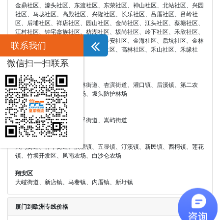
金鼎社区、濠头社区、东渡社区、东荣社区、神山社区、北站社区、兴园
社区、马垅社区、高殿社区、兴隆社区、长乐社区、吕厝社区、吕岭社
区、后埔社区、祥店社区、园山社区、金尚社区、江头社区、蔡塘社区、
江村社区、钟宅畲族社区、枋湖社区、坂尚社区、岭下社区、禾欣社区、
禾盛社区、围里社区、金山社区、金安社区、金海社区、后坑社区、金林
联系我们
社区、金湖社区、五通社区、湖边社区、高林社区、禾山社区、禾缘社
区、五缘湾北社区
微信扫一扫联系
集美区
集美街道、侨英街道、杏林街道、杏滨街道、灌口镇、后溪镇、第二农
场、天马种猪场、华侨农场、坂头防护林场
海沧区
海沧街道、新阳街道、东孚街道、嵩屿街道
同安区
大同街道、祥平街道、洪塘镇、五显镇、汀溪镇、新民镇、西柯镇、莲花
镇、竹坝开发区、凤南农场、白沙仑农场
翔安区
大嶝街道、新店镇、马巷镇、内厝镇、新圩镇
厦门到欧洲专线价格