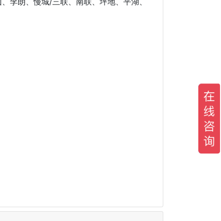
水山、李朗、慢城/三联、南联、坪地、平湖、