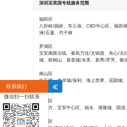
深圳至英国专线服务范围
福田区
八卦岭/园岭、车公庙、CBD中心区、福田
洲/石厦、竹子林
罗湖区
宝安南路沿线、春风万佳/文锦渡、布心/太
城、梧桐山、喜荟城/水库、新秀/罗芳、银湖
南山区
白石洲、海岸城/保利、海上世界、花园城
联系我们
西丽
微信扫一扫联系
宝安区
宝立方、宝安中心区、福永、港隆城、固戍
龙岗区