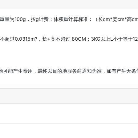
运重量为100g，按g计费；体积重计算标准：（长cm*宽cm*高
超过0.0315m?，长+宽不超过 80CM；3KG以上L小于等于1
他可能产生费用，最终以目的地服务商通知为准，如有产生无条