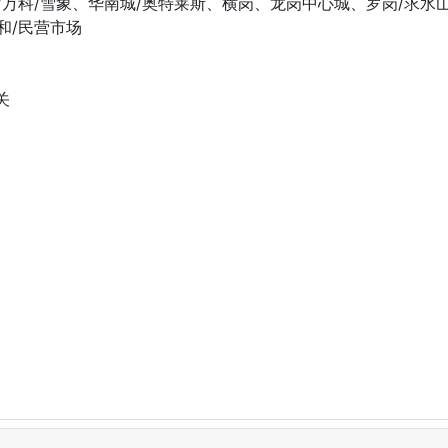
头/万科/雪象、华南城/奥特莱斯、横岗、龙岗中心城、罗岗/求
和/民营市场
关