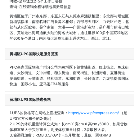
时效-全球派送2-5个工作日妥投
查询-在线查询全程详细包裹派送信息
黄埔区位于广州市东部，东至东江与东莞市麻涌镇相望；东北部与增城区
新塘镇接壤，南部临珠江与番禺区相邻；西部与天河区、白云区相连，北
部与从化区毗邻。是华南第一大港——广州港所在地，是广州市的港口城
区。黄埔港出海可通航大陆沿海各大城市，通往世界100多个国家和地区
的600多个港口；内河航运沿珠江而上通达东江、西江、北江。
黄埔区UPS国际快递服务范围
PFC皇家国际物流广州分公司为黄埔区下辖黄埔街道、红山街道、鱼珠街
道、大沙街道、文冲街道、穗东街道、南岗街道、长洲街道、夏港街道、
萝岗街道、云埔街道、联和街道、永和街道、长岭街道、九龙镇提供国际
快递、国际小包、亚马逊FBA等服务
黄埔区UPS国际快递价格
1.UPS的价格可在网站上直接查询：
https://www.pfcexpress.com/
（是
UPS官方公布价的2-6折）
2.UPS的体积重量计算公式为：长cm X 宽cm X 高cm /5000，如果货物
体积重量大于实际重量，则按体积重量计费，2者取较大者。
3.偏远附加费：RMB 3.5/KG*(1+当月燃油)，最低一票收RMB