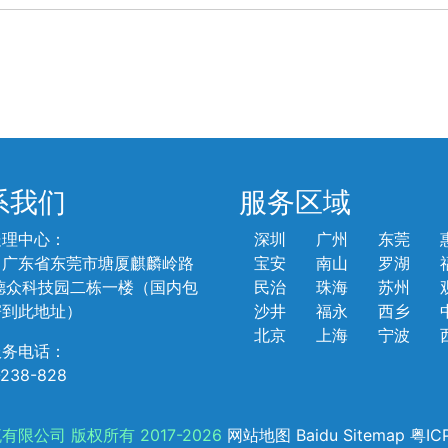
系我们
服务区域
处理中心：
深圳
广州
东莞
：广东省东莞市塘厦麒麟岭路
宝安
南山
罗湖
德众科技园二栋一楼（国内包
民治
珠海
苏州
寄到此地址）
沙井
福永
西乡
北京
上海
宁波
服务电话：
-238-828
限公司 版权所有 2017-2026
网站地图
Baidu Sitemap
粤IC