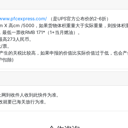
/www.pfcexpress.com/
（是UPS官方公布价的2-6折）
宽cm X 高cm /5000，如果货物体积重量大于实际重量，则按
油)，最低一票收RMB 171*（1+当月燃油）。
最高273人民币。
/票。
高的产生的关税比较高，如果申报的价值比实际价值过于低，也会
户扣除)
上网到收件人收到此快件为准。
效就要已海关放行为准。