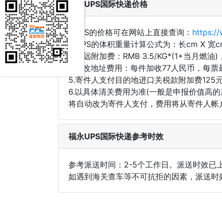
福永UPS国际快递价格
1.UPS的价格可在网站上直接查询：
https:/
2.UPS的体积重量计算公式为：长cm X 
3.偏远附加费：RMB 3.5/KG*(1+当月燃
4.更改地址费用：每件加收77人民币，每票
5.寄件人支付目的地进口关税款附加费125元
6.以具体清关费用为准(一般是申报价值
将自动改为寄件人支付，费用将从寄件人帐
福永UPS国际快递参考时效
参考派送时间：2-5个工作日。派送时效已
如遇到海关查车等不可抗拒的因素，派送时