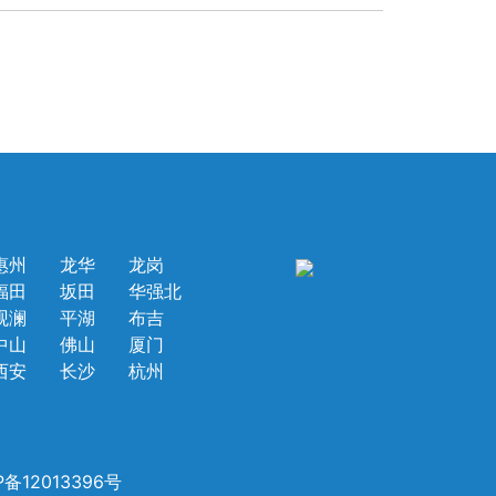
惠州
龙华
龙岗
福田
坂田
华强北
观澜
平湖
布吉
中山
佛山
厦门
西安
长沙
杭州
P备12013396号