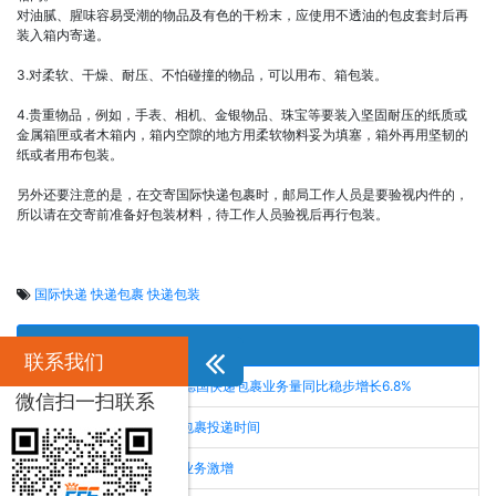
对油腻、腥味容易受潮的物品及有色的干粉末，应使用不透油的包皮套封后再
装入箱内寄递。
3.对柔软、干燥、耐压、不怕碰撞的物品，可以用布、箱包装。
4.贵重物品，例如，手表、相机、金银物品、珠宝等要装入坚固耐压的纸质或
金属箱匣或者木箱内，箱内空隙的地方用柔软物料妥为填塞，箱外再用坚韧的
纸或者用布包装。
另外还要注意的是，在交寄国际快递包裹时，邮局工作人员是要验视内件的，
所以请在交寄前准备好包装材料，待工作人员验视后再行包装。
国际快递
快递包裹
快递包装
相关信息推荐
联系我们
BIEK研究显示今年上半年德国快递包裹业务量同比稳步增长6.8%
微信扫一扫联系
联合包裹在波兰提前快递包裹投递时间
在线订单让德国快递包裹业务激增