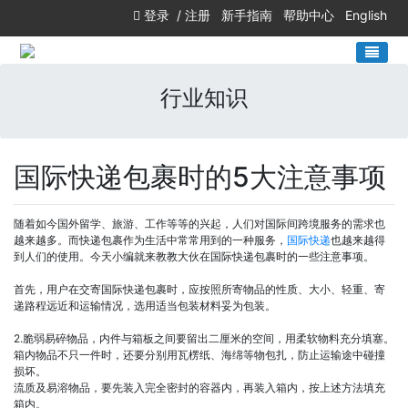
登录
/
注册
新手指南
帮助中心
English
行业知识
国际快递包裹时的5大注意事项
随着如今国外留学、旅游、工作等等的兴起，人们对国际间跨境服务的需求也
越来越多。而快递包裹作为生活中常常用到的一种服务，
国际快递
也越来越得
到人们的使用。今天小编就来教教大伙在国际快递包裹时的一些注意事项。
首先，用户在交寄国际快递包裹时，应按照所寄物品的性质、大小、轻重、寄
递路程远近和运输情况，选用适当包装材料妥为包装。
2.脆弱易碎物品，内件与箱板之间要留出二厘米的空间，用柔软物料充分填塞。
箱内物品不只一件时，还要分别用瓦楞纸、海绵等物包扎，防止运输途中碰撞
损坏。
流质及易溶物品，要先装入完全密封的容器内，再装入箱内，按上述方法填充
箱内。