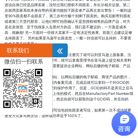
述说自身已经是品牌卖家，没经过我们授权不得跟卖，并出示相关证据。第二
步就用卖家系统本身自带的买家功能拍下跟卖者产品再次发出警告！ 一般到这
里90%跟卖都不会跟卖了。第三步对付极个别剩下跟卖的。购买后邮寄到朋友
或者第三方货代那里，让他们帮忙拍照确认不是您授权销售的品牌产品，对方
是在卖假货。至于找很多人去黑对方的店，我们是不建议的，一方面是成本
高，很麻烦! 另一方面对一些很大卖家不一定有决定性效果。前面三点建议足够
去掉跟卖了。 另外如果亚马逊平台跟卖您，一般一封信就可以去掉的，不要害
怕也不要不好意思！
关于品牌备案和注册流程
联系我们
一、 品牌注册。可通过代理公司注册，注册完了就可以到亚马逊上面备案。注
册完之后，你会 收到一份受理书，就可以拿着受理书在亚马逊上提交相关资料
微信扫一扫联系
完成备案。在备案的时候，还需要提供企业网站、网站后缀的电子邮箱、产品
的图片（带有品牌logo）。
二、 品牌备案。只需要准备网站、以网站后缀的电子邮箱、两张产品的图片，
提交亚马逊后就可以在48小时内备案完成，完成后就可以拿到一个叫GCID的
码，拿到 这个码之后就可以受到保护作用了。但是，GCID的码不是弄完之后马
上就会有，可以通过一个批量上传的模式，然后在ManufactoryPart Number填
一些数字，完了就上传到后台，然后你就可以获取到这个GCID码，并且你的
Listing才能受到保护。
备注： 我们投诉跟卖给亚马逊写信包括给跟卖者写信，如果第一次不成功就要
改变方式多写两次信，这样成功率近乎100%了。