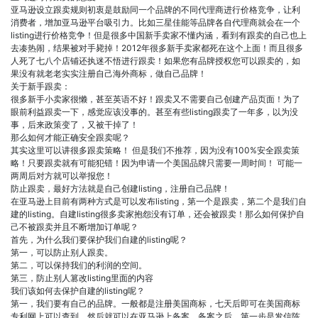
亚马逊设立跟卖规则初衷是鼓励同一个品牌的不同代理商进行价格竞争，让利
消费者，增加亚马逊平台吸引力。比如三星佳能等品牌各自代理商就会在一个
listing进行价格竞争！但是很多中国新手卖家不懂内涵，看到有跟卖的自己也上
去凑热闹，结果被对手毙掉！2012年很多新手卖家都死在这个上面！而且很多
人死了七八个店铺还执迷不悟进行跟卖！如果您有品牌授权您可以跟卖的，如
果没有就老老实实注册自己海外商标，做自己品牌！
关于新手跟卖：
很多新手小卖家很懒，甚至英语不好！跟卖又不需要自己创建产品页面！为了
眼前利益跟卖一下，感觉应该没事的。甚至有些listing跟卖了一年多，以为没
事，后来政策变了，又被干掉了！
那么如何才能正确安全跟卖呢？
其实这里可以讲很多跟卖策略！ 但是我们不推荐，因为没有100%安全跟卖策
略！只要跟卖就有可能犯错！因为申请一个美国品牌只需要一周时间！ 可能一
两周后对方就可以举报您！
防止跟卖，最好方法就是自己创建listing，注册自己品牌！
在亚马逊上目前有两种方式是可以发布listing，第一个是跟卖，第二个是我们自
建的listing。自建listing很多卖家抱怨没有订单，还会被跟卖！那么如何保护自
己不被跟卖并且不断增加订单呢？
首先，为什么我们要保护我们自建的listing呢？
第一，可以防止别人跟卖。
第二，可以保持我们的利润的空间。
第三，防止别人篡改listing里面的内容
我们该如何去保护自建的listing呢？
第一，我们要有自己的品牌。一般都是注册美国商标，七天后即可在美国商标
专利网上可以查到，然后就可以在亚马逊上备案。备案之后，第一步是发信陈