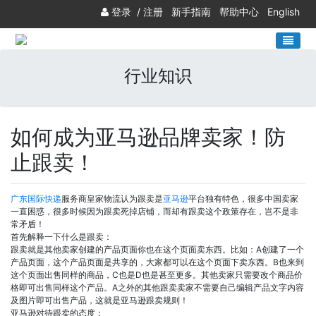
登录
/
注册
新手指南
帮助中心
English
行业知识
如何成为亚马逊品牌卖家！防
止跟卖！
广东
国际快递
服务商皇家物流认为跟卖是
亚马逊
平台独有特色，很多中国卖家
一直困惑，很多时候因为跟卖死掉店铺，而却有跟卖这个政策存在，岂不是非
常矛盾！
首先解释一下什么是跟卖：
跟卖就是其他卖家创建的产品页面你也在这个页面卖东西。比如：A创建了一个
产品页面，这个产品页面是共享的，大家都可以在这个页面下卖东西。B也来到
这个页面出售同样的商品，C也是D也是甚至更多。其他卖家只需要改个商品价
格即可出售同样这个产品。A之外的其他跟卖卖家不需要自己编辑产品文字内容
及图片即可出售产品，这就是亚马逊跟卖规则！
亚马逊对待跟卖的态度：