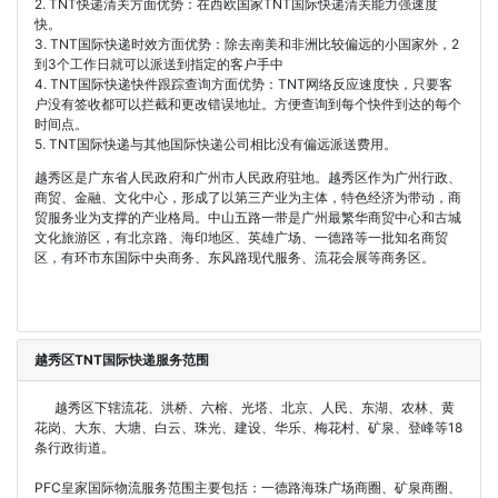
2. TNT快递清关方面优势：在西欧国家TNT国际快递清关能力强速度
快。
3. TNT国际快递时效方面优势：除去南美和非洲比较偏远的小国家外，2
到3个工作日就可以派送到指定的客户手中
4. TNT国际快递快件跟踪查询方面优势：TNT网络反应速度快，只要客
户没有签收都可以拦截和更改错误地址。方便查询到每个快件到达的每个
时间点。
5. TNT国际快递与其他国际快递公司相比没有偏远派送费用。
越秀区是广东省人民政府和广州市人民政府驻地。越秀区作为广州行政、
商贸、金融、文化中心，形成了以第三产业为主体，特色经济为带动，商
贸服务业为支撑的产业格局。中山五路一带是广州最繁华商贸中心和古城
文化旅游区，有北京路、海印地区、英雄广场、一德路等一批知名商贸
区，有环市东国际中央商务、东风路现代服务、流花会展等商务区。
越秀区TNT国际快递服务范围
越秀区下辖流花、洪桥、六榕、光塔、北京、人民、东湖、农林、黄
花岗、大东、大塘、白云、珠光、建设、华乐、梅花村、矿泉、登峰等18
条行政街道。
PFC皇家国际物流服务范围主要包括：一德路海珠广场商圈、矿泉商圈、