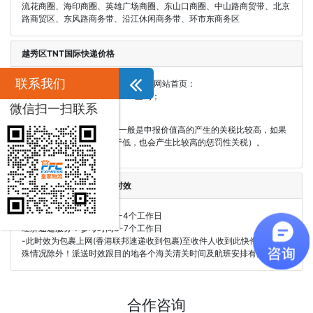
流花商圈、海印商圈、英雄广场商圈、东山口商圈、中山路商贸带、北京
路商贸区、东风路商务带、沿江休闲商务带、环市东商务区
越秀区TNT国际快递价格
联系我们
1.TNT国际快递价格请登录皇家物流网站首页：
http://www.PFCexpress.com
查询；
微信扫一扫联系
2.关税相关
以目的国产生的关税为准 (一般是申报价值高的产生的关税比较高，如果
申报的价值比实际价值过于低，也会产生比较高的惩罚性关税）。
越秀区TNT国际快递参考时效
优先速递服务：参考时间2-4个工作日
经济速递服务：参考时间3-7个工作日
-此时效为包裹上网(香港联邦速递收到包裹)至收件人收到此快件为止，特
殊情况除外！派送时效跟目的地各个海关清关时间及航班安排有关。
合作咨询