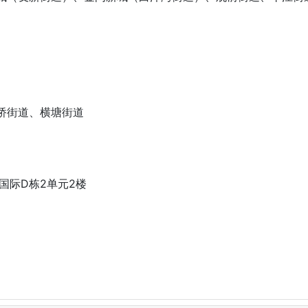
桥街道、横塘街道
国际D栋2单元2楼