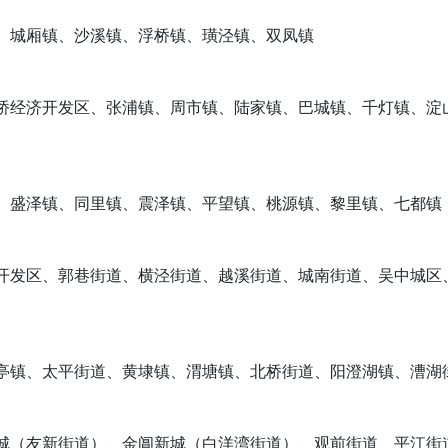
、城厢镇、沙溪镇、浮桥镇、璜泾镇、双凤镇
桥经济开发区、张浦镇、周市镇、陆家镇、巴城镇、千灯镇、淀
、盛泽镇、同里镇、震泽镇、平望镇、桃源镇、黎里镇、七都镇
开发区、郭巷街道、横泾街道、越溪街道、城南街道、吴中城区
亭镇、太平街道、黄埭镇、渭塘镇、北桥街道、阳澄湖镇、漕湖
城（友新街道）、金阊新城（白洋湾街道）、观前街道、平江街