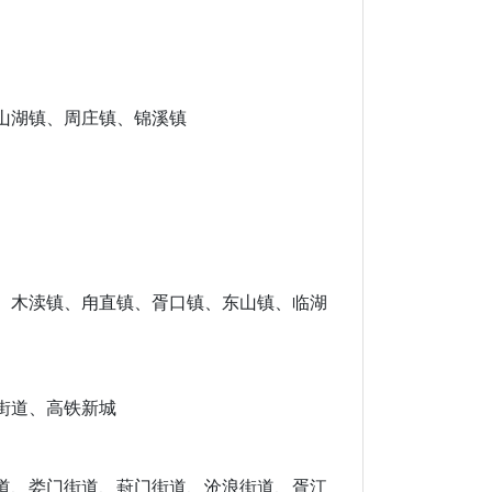
山湖镇、周庄镇、锦溪镇
、木渎镇、甪直镇、胥口镇、东山镇、临湖
街道、高铁新城
道、娄门街道、葑门街道、沧浪街道、胥江