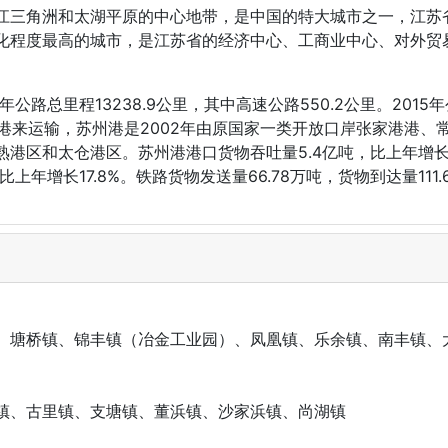
江三角洲和太湖平原的中心地带，是中国的特大城市之一，江苏
化程度最高的城市，是江苏省的经济中心、工商业中心、对外贸
公路总里程13238.9公里，其中高速公路550.2公里。2015
苏州港来运输，苏州港是2002年由原国家一类开放口岸张家港港
区和太仓港区。苏州港港口货物吞吐量5.4亿吨，比上年增长13
比上年增长17.8%。铁路货物发送量66.78万吨，货物到达量111.
、塘桥镇、锦丰镇（冶金工业园）、凤凰镇、乐余镇、南丰镇、
镇、古里镇、支塘镇、董浜镇、沙家浜镇、尚湖镇