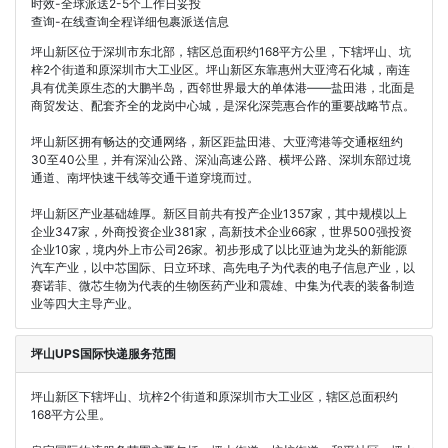
时效-全球派送2-5个工作日妥投
查询-在线查询全程详细包裹派送信息
坪山新区位于深圳市东北部，辖区总面积约168平方公里，下辖坪山、坑
梓2个街道和原深圳市大工业区。坪山新区东靠惠州大亚湾石化城，南连
具有优美原生态的大鹏半岛，西邻世界最大的单体港——盐田港，北面是
商贸发达、配套齐全的龙岗中心城，是深化深莞惠合作的重要战略节点。
坪山新区拥有畅达的交通网络，新区距盐田港、大亚湾港等交通枢纽约
30至40公里，并有深汕公路、深汕高速公路、横坪公路、深圳东部过境
通道、南坪快速干线等交通干道穿境而过。
坪山新区产业基础雄厚。新区目前共有投产企业1357家，其中规模以上
企业347家，外商投资企业381家，高新技术企业66家，世界500强投资
企业10家，境内外上市公司26家。初步形成了以比亚迪为龙头的新能源
汽车产业，以中芯国际、日立环球、高先电子为代表的电子信息产业，以
赛诺菲、微芯生物为代表的生物医药产业和震雄、中集为代表的装备制造
业等四大主导产业。
坪山UPS国际快递服务范围
坪山新区下辖坪山、坑梓2个街道和原深圳市大工业区，辖区总面积约
168平方公里。