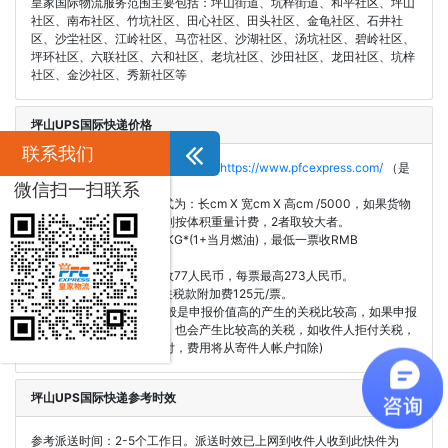
皇家国际物流服务范围主要包括：坪山街道、坑梓街道、和平社区、坪山
社区、南布社区、竹坑社区、田心社区、田头社区、金龟社区、石井社
区、沙坣社区、江岭社区、马峦社区、沙湖社区、汤坑社区、碧岭社区、
坪环社区、六联社区、六和社区、老坑社区、沙田社区、龙田社区、坑梓
社区、金沙社区、秀新社区等
坪山UPS国际快递价格
联系我们
1.UPS的价格可在网站上直接查询：
https://www.pfcexpress.com/
（是
UPS官方公布价的2-6折）
微信扫一扫联系
2.UPS的体积重量计算公式为：长cm X 宽cm X 高cm /5000，如果货物
体积重量大于实际重量，则按体积重量计费，2者取较大者。
3.偏远附加费：RMB 3.5/KG*(1+当月燃油)，最低一票收RMB
171*（1+当月燃油）。
4.更改地址费用：每件加收77人民币，每票最高273人民币。
5.寄件人支付目的地进口关税款附加费125元/票。
6.以具体清关费用为准(一般是申报价值高的产生的关税比较高，如果申报
的价值比实际价值过于低，也会产生比较高的关税，如收件人拒付关税，
关税将自动改为寄件人支付，费用将从寄件人帐户扣除)
坪山UPS国际快递参考时效
参考派送时间：2-5个工作日。派送时效已上网到收件人收到此快件为