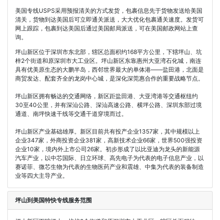
美国专线USPS采用预报清关的方式发货，包裹信息先于货物发送给美国
清关，货物到达美国后可立即通关派送，大大优化包裹通关速度。发货可
网上跟踪，包裹到达美国后通过美国邮局派送，可在美国邮政网站上查
询。
坪山新区位于深圳市东北部，辖区总面积约168平方公里，下辖坪山、坑
梓2个街道和原深圳市大工业区。坪山新区东靠惠州大亚湾石化城，南连
具有优美原生态的大鹏半岛，西邻世界最大的单体港——盐田港，北面是
商贸发达、配套齐全的龙岗中心城，是深化深莞惠合作的重要战略节点。
坪山新区拥有畅达的交通网络，新区距盐田港、大亚湾港等交通枢纽约
30至40公里，并有深汕公路、深汕高速公路、横坪公路、深圳东部过境
通道、南坪快速干线等交通干道穿境而过。
坪山新区产业基础雄厚。新区目前共有投产企业1357家，其中规模以上
企业347家，外商投资企业381家，高新技术企业66家，世界500强投资
企业10家，境内外上市公司26家。初步形成了以比亚迪为龙头的新能源
汽车产业，以中芯国际、日立环球、高先电子为代表的电子信息产业，以
赛诺菲、微芯生物为代表的生物医药产业和震雄、中集为代表的装备制造
业等四大主导产业。
坪山到美国特快专线服务范围