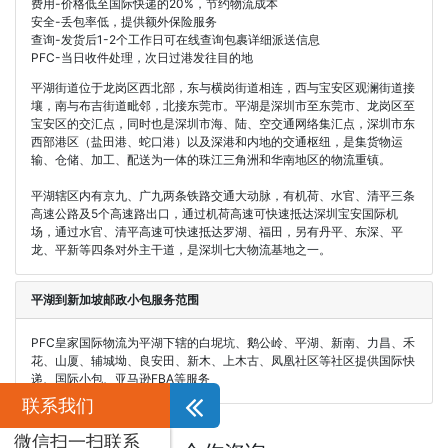
费用-价格低至国际快递的20%，节约物流成本
安全-丢包率低，提供额外保险服务
查询-发货后1-2个工作日可在线查询包裹详细派送信息
PFC-当日收件处理，次日过港发往目的地
平湖街道位于龙岗区西北部，东与横岗街道相连，西与宝安区观澜街道接
壤，南与布吉街道毗邻，北接东莞市。平湖是深圳市至东莞市、龙岗区至
宝安区的交汇点，同时也是深圳市海、陆、空交通网络集汇点，深圳市东
西部港区（盐田港、蛇口港）以及深港和内地的交通枢纽，是集货物运
输、仓储、加工、配送为一体的珠江三角洲和华南地区的物流重镇。
平湖辖区内有京九、广九两条铁路交通大动脉，有机荷、水官、清平三条
高速公路及5个高速路出口，通过机荷高速可快速抵达深圳宝安国际机
场，通过水官、清平高速可快速抵达罗湖、福田，另有丹平、东深、平
龙、平新等四条对外主干道，是深圳七大物流基地之一。
平湖到新加坡邮政小包服务范围
PFC皇家国际物流为平湖下辖的白坭坑、鹅公岭、平湖、新南、力昌、禾
花、山厦、辅城坳、良安田、新木、上木古、凤凰社区等社区提供国际快
递、国际小包、亚马逊FBA等服务
联系我们
微信扫一扫联系