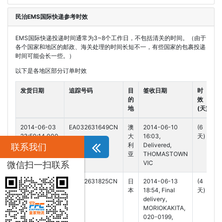
民治EMS国际快递参考时效
EMS国际快递投递时间通常为3~8个工作日，不包括清关的时间。（由于
各个国家和地区的邮政、海关处理的时间长短不一，有些国家的包裹投递
时间可能会长一些。）
以下是各地区部分订单时效
发货日期
追踪号码
目
签收日期
时
的
效
地
(天)
2014-06-03
EA032631649CN
澳
2014-06-10
(6
23:50:14.000
大
16:03,
天)
利
Delivered,
联系我们
亚
THOMASTOWN
VIC
微信扫一扫联系
2014-06-10
EA032631825CN
日
2014-06-13
(4
01:07:41.000
本
18:54, Final
天)
delivery,
MORIOKAKITA,
020-0199,