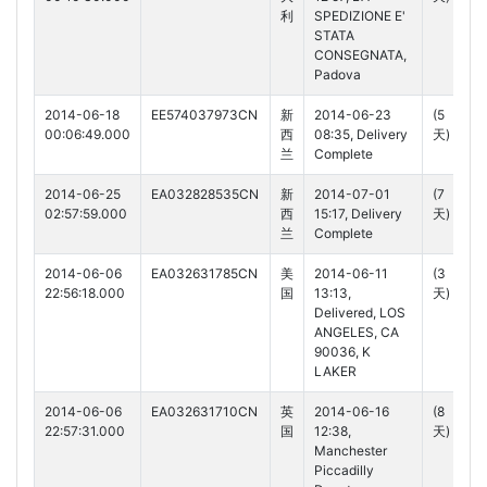
利
SPEDIZIONE E'
STATA
CONSEGNATA,
Padova
2014-06-18
EE574037973CN
新
2014-06-23
(5
00:06:49.000
西
08:35, Delivery
天)
兰
Complete
2014-06-25
EA032828535CN
新
2014-07-01
(7
02:57:59.000
西
15:17, Delivery
天)
兰
Complete
2014-06-06
EA032631785CN
美
2014-06-11
(3
22:56:18.000
国
13:13,
天)
Delivered, LOS
ANGELES, CA
90036, K
LAKER
2014-06-06
EA032631710CN
英
2014-06-16
(8
22:57:31.000
国
12:38,
天)
Manchester
Piccadilly