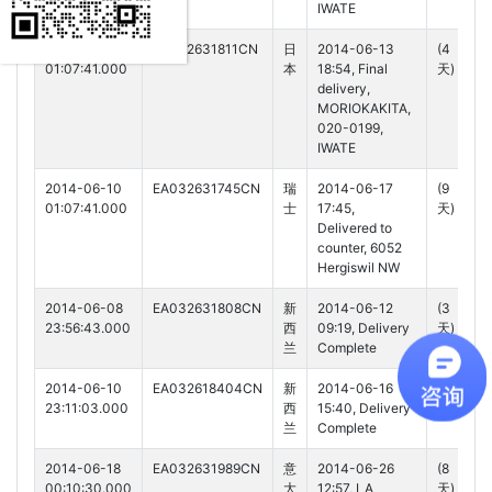
IWATE
2014-06-10
EA032631811CN
日
2014-06-13
(4
01:07:41.000
本
18:54, Final
天)
delivery,
MORIOKAKITA,
020-0199,
IWATE
2014-06-10
EA032631745CN
瑞
2014-06-17
(9
01:07:41.000
士
17:45,
天)
Delivered to
counter, 6052
Hergiswil NW
2014-06-08
EA032631808CN
新
2014-06-12
(3
23:56:43.000
西
09:19, Delivery
天)
兰
Complete
2014-06-10
EA032618404CN
新
2014-06-16
(5
23:11:03.000
西
15:40, Delivery
天)
兰
Complete
2014-06-18
EA032631989CN
意
2014-06-26
(8
00:10:30.000
大
12:57, LA
天)