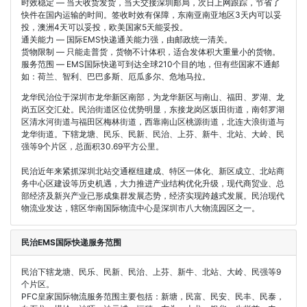
时效稳定 — 当天收货发货，当天交接深圳邮局，次日上网跟踪，节省了
快件在国内运输的时间。签收时效有保障，东南亚南亚地区3天内可以妥
投，澳洲4天可以妥投，欧美国家5天能妥投。
通关能力 — 国际EMS快递通关能力强，由邮政统一清关。
货物限制 — 只能走普货，货物不计体积，适合发体积大重量小的货物。
服务范围 — EMS国际快递可到达全球210个目的地，但有些国家不通邮
如：荷兰、智利、巴巴多斯、厄瓜多尔、危地马拉。
龙华民治位于深圳市龙华新区南部，为龙华新区与南山、福田、罗湖、龙
岗五区交汇处。民治街道区位优势明显，东接龙岗区坂田街道，南邻罗湖
区清水河街道与福田区梅林街道，西靠南山区桃源街道，北连大浪街道与
龙华街道。下辖龙塘、民乐、民新、民治、上芬、新牛、北站、大岭、民
强等9个片区，总面积30.69平方公里。
民治近年来紧抓深圳北站交通枢纽建成、特区一体化、新区成立、北站商
务中心区建设等历史机遇，大力推进产业结构优化升级，现代商贸业、总
部经济及新兴产业已形成集群发展态势，经济实现跨越式发展。民治现代
物流业发达，辖区华南国际物流中心是深圳市八大物流园区之一。
民治EMS国际快递服务范围
民治下辖龙塘、民乐、民新、民治、上芬、新牛、北站、大岭、民强等9
个片区。
PFC皇家国际物流服务范围主要包括：新塘，民富、民安、民丰、民泰，