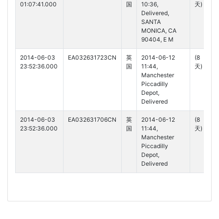
01:07:41.000
国
10:36,
天)
Delivered,
SANTA
MONICA, CA
90404, E M
2014-06-03
EA032631723CN
英
2014-06-12
(8
23:52:36.000
国
11:44,
天)
Manchester
Piccadilly
Depot,
Delivered
2014-06-03
EA032631706CN
英
2014-06-12
(8
23:52:36.000
国
11:44,
天)
Manchester
Piccadilly
Depot,
Delivered