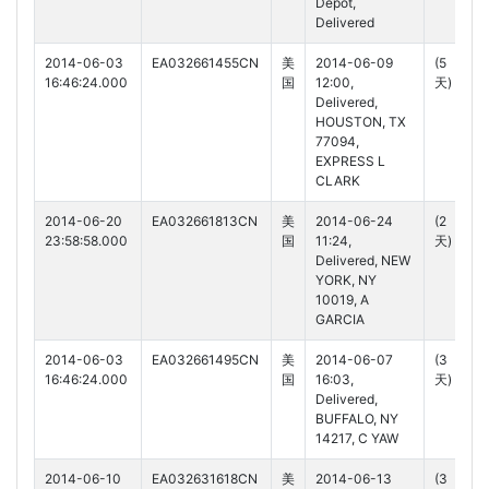
Depot,
Delivered
2014-06-03
EA032661455CN
美
2014-06-09
(5
16:46:24.000
国
12:00,
天)
Delivered,
HOUSTON, TX
77094,
EXPRESS L
CLARK
2014-06-20
EA032661813CN
美
2014-06-24
(2
23:58:58.000
国
11:24,
天)
Delivered, NEW
YORK, NY
10019, A
GARCIA
2014-06-03
EA032661495CN
美
2014-06-07
(3
16:46:24.000
国
16:03,
天)
Delivered,
BUFFALO, NY
14217, C YAW
2014-06-10
EA032631618CN
美
2014-06-13
(3