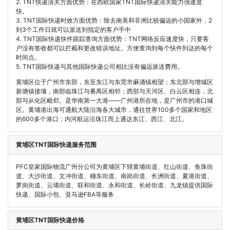
2. TNT快递清关方面优势：在西欧国家TNT国际快递清关能力强速度
快。
3. TNT国际快递时效方面优势：除去南美和非洲比较偏远的小国家外，2
到3个工作日就可以派送到指定的客户手中
4. TNT国际快递快件跟踪查询方面优势：TNT网络反应速度快，只要客
户没有签收都可以拦截和更改错误地址。方便查询到每个快件到达的每个
时间点。
5. TNT国际快递与其他国际快递公司相比没有偏远派送费用。
黄埔区位于广州市东部，东至东江与东莞市麻涌镇相望；东北部与增城区
新塘镇接壤，南部临珠江与番禺区相邻；西部与天河区、白云区相连，北
部与从化区毗邻。是华南第一大港——广州港所在地，是广州市的港口城
区。黄埔港出海可通航大陆沿海各大城市，通往世界100多个国家和地区
的600多个港口；内河航运沿珠江而上通达东江、西江、北江。
黄埔区TNT国际快递服务范围
PFC皇家国际物流广州分公司为黄埔区下辖黄埔街道、红山街道、鱼珠街
道、大沙街道、文冲街道、穗东街道、南岗街道、长洲街道、夏港街道、
萝岗街道、云埔街道、联和街道、永和街道、长岭街道、九龙镇提供国际
快递、国际小包、亚马逊FBA等服务
黄埔区TNT国际快递价格