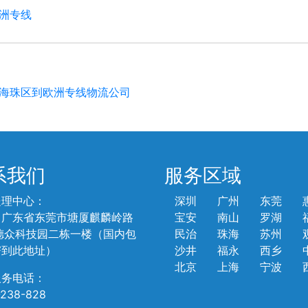
洲专线
海珠区到欧洲专线物流公司
系我们
服务区域
处理中心：
深圳
广州
东莞
：广东省东莞市塘厦麒麟岭路
宝安
南山
罗湖
德众科技园二栋一楼（国内包
民治
珠海
苏州
寄到此地址）
沙井
福永
西乡
北京
上海
宁波
服务电话：
-238-828