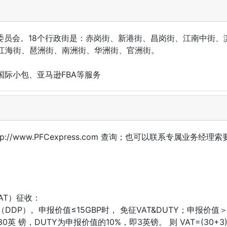
民委员会。18个行政街是：赤岗街、新港街、昌岗街、江南中街
江海街、琶洲街、南洲街、华洲街、官洲街。
国际小包、亚马逊FBA等服务
/www.PFCexpress.com 查询；也可以联系专属业务经理
AT）征收：
P）。申报价值≤15GBP时， 免征VAT&DUTY；申报价值＞15
镑，DUTY为申报价值的10%，即3英镑。 则 VAT=(30+3)*2