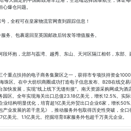
担心爆仓问题。
跟踪号，全程可在皇家物流官网查到跟踪信息！
退件服务、包裹退回至英国邮政后转发等增值服务。
河段环抱，北部与荔湾、越秀、东山、天河区隔江相邻，东部、
三个重点扶持的电子商务集聚区之一，获得市专项扶持资金100
海珠区。在中大纺织商圈成功打造电子信息发布、B2B在线交易和
台加快发展，实现“线上线下无缝衔接”。南天资源采购网成为酒
区。全年实现海关出口总值23.18亿美元，增长12.5%。实际
企业结构明显优化，培育超1亿美元外贸出口企业6家，增长50%
包产业发展的若干意见》，推动服务外包取得历史性突破，全口
17亿美元、1.1亿美元。挖掘培育8家服务外包超千万美元企业。