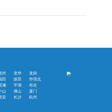
惠州
龙华
龙岗
福田
坂田
华强北
观澜
平湖
布吉
中山
佛山
厦门
西安
长沙
杭州