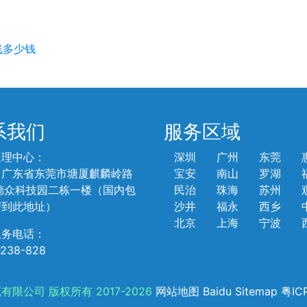
线多少钱
系我们
服务区域
处理中心：
深圳
广州
东莞
：广东省东莞市塘厦麒麟岭路
宝安
南山
罗湖
德众科技园二栋一楼（国内包
民治
珠海
苏州
寄到此地址）
沙井
福永
西乡
北京
上海
宁波
服务电话：
-238-828
限公司 版权所有 2017-2026
网站地图
Baidu Sitemap
粤IC