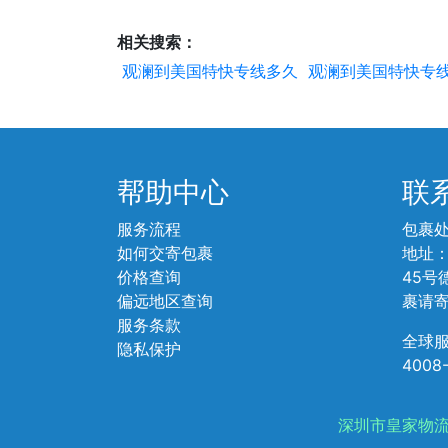
相关搜索：
观澜到美国特快专线多久
观澜到美国特快专
帮助中心
联
服务流程
包裹
如何交寄包裹
地址
价格查询
45号
偏远地区查询
裹请
服务条款
全球
隐私保护
4008
深圳市皇家物流有