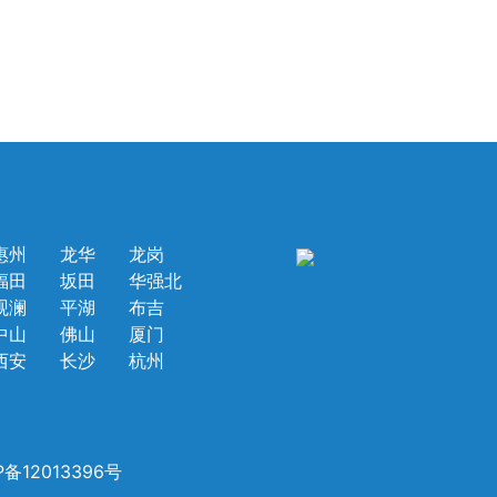
惠州
龙华
龙岗
福田
坂田
华强北
观澜
平湖
布吉
中山
佛山
厦门
西安
长沙
杭州
P备12013396号