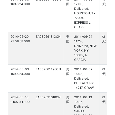
16:46:24.000
国
12:00,
天)
Delivered,
HOUSTON, TX
77094,
EXPRESS L
CLARK
2014-06-20
EA032661813CN
美
2014-06-24
(2
23:58:58.000
国
11:24,
天)
Delivered, NEW
YORK, NY
10019, A
GARCIA
2014-06-03
EA032661495CN
美
2014-06-07
(3
16:46:24.000
国
16:03,
天)
Delivered,
BUFFALO, NY
14217, C YAW
2014-06-10
EA032631618CN
美
2014-06-13
(3
01:07:41.000
国
10:36,
天)
Delivered,
SANTA