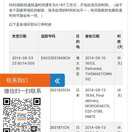
EMS国际快递投递时间通常为3~8个工作日，不包括清关的时间。（由于
各个国家和地区的邮政、海关处理的时间长短不一，有些国家的包裹投递
时间可能会长一些。）
以下是各地区部分订单时效
发货日期
追踪号码
目
签收日期
时
的
效
地
(天)
2014-06-03
EA032631649CN
澳
2014-06-10
(6
23:50:14.000
大
16:03,
天)
利
Delivered,
亚
THOMASTOWN
VIC
联系我们
2014-06-10
EA032631825CN
日
2014-06-13
(4
微信扫一扫联系
01:07:41.000
本
18:54, Final
天)
delivery,
MORIOKAKITA,
020-0199,
IWATE
2014-06-10
EA032631811CN
日
2014-06-13
(4