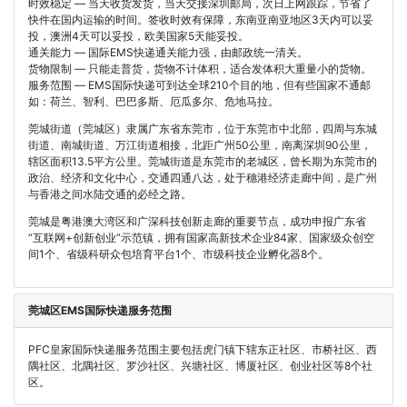
时效稳定 — 当天收货发货，当天交接深圳邮局，次日上网跟踪，节省了
快件在国内运输的时间。签收时效有保障，东南亚南亚地区3天内可以妥
投，澳洲4天可以妥投，欧美国家5天能妥投。
通关能力 — 国际EMS快递通关能力强，由邮政统一清关。
货物限制 — 只能走普货，货物不计体积，适合发体积大重量小的货物。
服务范围 — EMS国际快递可到达全球210个目的地，但有些国家不通邮
如：荷兰、智利、巴巴多斯、厄瓜多尔、危地马拉。
莞城街道（莞城区）隶属广东省东莞市，位于东莞市中北部，四周与东城
街道、南城街道、万江街道相接，北距广州50公里，南离深圳90公里，
辖区面积13.5平方公里。莞城街道是东莞市的老城区，曾长期为东莞市的
政治、经济和文化中心，交通四通八达，处于穗港经济走廊中间，是广州
与香港之间水陆交通的必经之路。
莞城是粤港澳大湾区和广深科技创新走廊的重要节点，成功申报广东省
“互联网+创新创业”示范镇，拥有国家高新技术企业84家、国家级众创空
间1个、省级科研众包培育平台1个、市级科技企业孵化器8个。
莞城区EMS国际快递服务范围
PFC皇家国际快递服务范围主要包括虎门镇下辖东正社区、市桥社区、西
隅社区、北隅社区、罗沙社区、兴塘社区、博厦社区、创业社区等8个社
区。