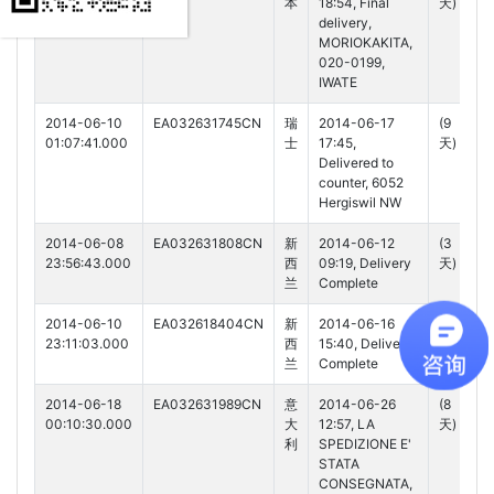
01:07:41.000
本
18:54, Final
天)
delivery,
MORIOKAKITA,
020-0199,
IWATE
2014-06-10
EA032631745CN
瑞
2014-06-17
(9
01:07:41.000
士
17:45,
天)
Delivered to
counter, 6052
Hergiswil NW
2014-06-08
EA032631808CN
新
2014-06-12
(3
23:56:43.000
西
09:19, Delivery
天)
兰
Complete
2014-06-10
EA032618404CN
新
2014-06-16
(5
23:11:03.000
西
15:40, Delivery
天)
兰
Complete
2014-06-18
EA032631989CN
意
2014-06-26
(8
00:10:30.000
大
12:57, LA
天)
利
SPEDIZIONE E'
STATA
CONSEGNATA,