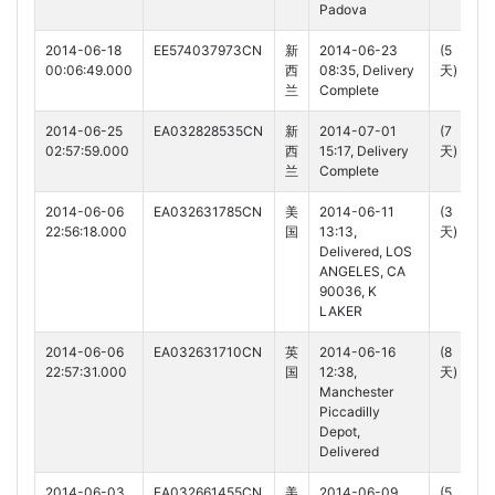
Padova
2014-06-18
EE574037973CN
新
2014-06-23
(5
00:06:49.000
西
08:35, Delivery
天)
兰
Complete
2014-06-25
EA032828535CN
新
2014-07-01
(7
02:57:59.000
西
15:17, Delivery
天)
兰
Complete
2014-06-06
EA032631785CN
美
2014-06-11
(3
22:56:18.000
国
13:13,
天)
Delivered, LOS
ANGELES, CA
90036, K
LAKER
2014-06-06
EA032631710CN
英
2014-06-16
(8
22:57:31.000
国
12:38,
天)
Manchester
Piccadilly
Depot,
Delivered
2014-06-03
EA032661455CN
美
2014-06-09
(5