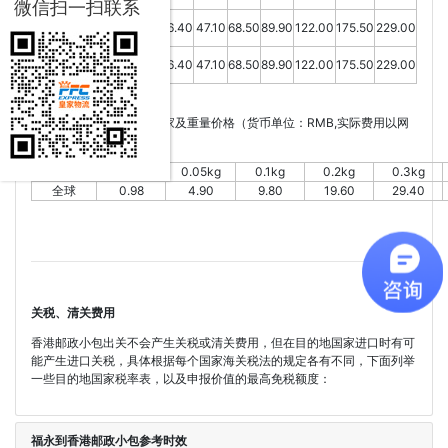
微信扫一扫联系
美
16.07
20.35
25.70
36.40
47.10
68.50
89.90
122.00
175.50
229.00
国
英
16.07
20.35
25.70
36.40
47.10
68.50
89.90
122.00
175.50
229.00
国
香港邮政小包平邮部分国家及重量价格（货币单位：RMB,实际费用以网
站价格计算器为准）
国家
0.01kg
0.05kg
0.1kg
0.2kg
0.3kg
全球
0.98
4.90
9.80
19.60
29.40
关税、清关费用
香港邮政小包出关不会产生关税或清关费用，但在目的地国家进口时有可
能产生进口关税，具体根据每个国家海关税法的规定各有不同，下面列举
一些目的地国家税率表，以及申报价值的最高免税额度：
福永到香港邮政小包参考时效