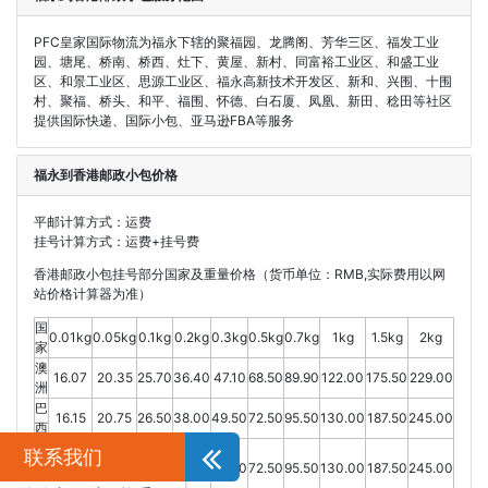
PFC皇家国际物流为福永下辖的聚福园、龙腾阁、芳华三区、福发工业
园、塘尾、桥南、桥西、灶下、黄屋、新村、同富裕工业区、和盛工业
区、和景工业区、思源工业区、福永高新技术开发区、新和、兴围、十围
村、聚福、桥头、和平、福围、怀德、白石厦、凤凰、新田、稔田等社区
提供国际快递、国际小包、亚马逊FBA等服务
福永到香港邮政小包价格
平邮计算方式：运费
挂号计算方式：运费+挂号费
香港邮政小包挂号部分国家及重量价格（货币单位：RMB,实际费用以网
站价格计算器为准）
国
0.01kg
0.05kg
0.1kg
0.2kg
0.3kg
0.5kg
0.7kg
1kg
1.5kg
2kg
家
澳
16.07
20.35
25.70
36.40
47.10
68.50
89.90
122.00
175.50
229.00
洲
巴
16.15
20.75
26.50
38.00
49.50
72.50
95.50
130.00
187.50
245.00
西
俄
联系我们
罗
16.15
20.75
26.50
38.00
49.50
72.50
95.50
130.00
187.50
245.00
斯