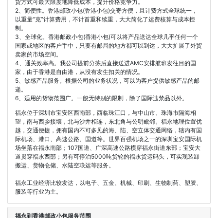
货方式可最大限度地降低成本，提升价格竞争力。
2、简便性。香港邮政小包(香港小包)交寄方便，且计费方式全球统一，
以重量“克”计算费用，不计首重和续重，大大简化了运费核算与成本控
制。
3、全球化。香港邮政小包(香港小包)可以将产品送达全球几乎任何一个
国家或地区的客户手中，只要有邮局的地方都可以到达，大大扩展了外贸
卖家的市场空间。
4、通关效率高。我公司提前分拣后直接送进AMC安排航班发往目的国
家，由于香港是自由港，从没有发生扣关的情况。
5、敏感产品服务。根据公司的业务状况，可以为客户提供敏感产品的邮
递。
6、适用的货物范围广。一般无特别的限制，除了国际违禁品以外。
福永位于深圳市宝安区西南部，西临珠江口，与中山市、珠海市隔海相
望，南与西乡接壤，北与沙井相连，东北角与公明毗邻。福永地理位置优
越，交通便捷，拥有国内不可多见的海、陆、空立体交通网络，辖内有国
际机场、港口、高速公路、国道等。世界百强机场之一的深圳宝安国际机
场坐落在福永南部；107国道、广深高速公路横穿福永街道东部；宝安大
道贯穿福永西部；另有可停泊5000吨货轮的福永货运码头，可实现装卸
搬运、货物仓储、水陆空联运等服务。
福永工业经济比较发达，以电子、五金、机械、印刷、生物制药、塑胶、
服装等行业为主。
福永到香港邮政小包服务范围