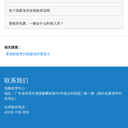
各个国家海关征税政策说明
签收的包裹，一般会什么时候入库？
相关搜索：
香港邮政寄到福建福州要多久
联系我们
包裹处理中心：
地址：广东省东莞市塘厦麒麟岭路45号德众科技园二栋一楼（国内包裹请寄到
此地址）
全球服务电话：
4008-238-828