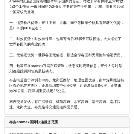
Aramex快递是国际货物邮寄中东国家的首选。时效非常有保障,正常时效
为3个工作日,一般时间均为2-5天.主要优势在于中东、北非、南亚等20多
个国家较为显著。
一、运费价格优势：寄往中东、北非、南亚等国家价格具有显著的优势，
是DHL的60%左右；
二、时效优势：时效有保障，包裹寄出后3到5天可以投递，大大缩短了
世界各国间的商业距离；
三、无偏远优势：世界各国无偏远，抵达全球各国都无需附加偏远费用。
四、包裹可在aramex官网跟踪查询，状态实时更新信息，寄件人每时每
刻都跟踪得到包裹最新动态。
布吉街道位于深圳市中部、龙岗区西部，地理位置优越，南邻深圳经济特
区腹心地带罗湖区，距离深圳市中心4公里，距香港新界8公里，距盐田
港20公里，距深圳宝安机场35公里。
布吉交通发达，有广深铁路、机荷高速、水官高速、清平高速、南坪快
速、龙岗大道、布龙路等交通要道四面贯通。
布吉aramex国际快递服务范围