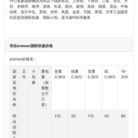
PFC皇家国际物流为布吉下辖的布吉、上水径、下水径、三联、甘坑、大
芬、木棉湾、南湾、龙珠、长龙、德兴、丽湖、龙岭、国展、茂业、中海
怡翠、东方半岛、罗岗、光华、凤凰、金排、可园、翠湖、甘李工业园等
社区提供国际快递、国际小包、亚马逊FBA等服务
布吉aramex国际快递价格
aramex价格表：
国
文
小
重包
首重
续重
首重
续
16-
家
件
包
裹
0.5KG
0.5KG
0.5KG
0.5KG
20KG
及
裹
（按
地
整数
区
公斤
名
计
称
算）
阿
115
50
115
50
80
拉
伯
联