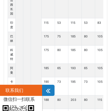
合
酋
长
国
印
115
53
115
53
83
度
巴
175
75
185
80
105
林
科
175
80
185
80
105
威
特
阿
185
65
193
65
105
曼
卡
190
73
195
73
105
塔
联系我们
尔
微信扫一扫联系
约
188
80
203
80
115
旦