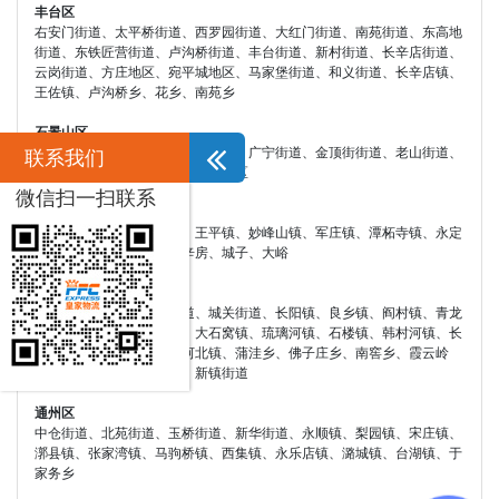
丰台区
右安门街道、太平桥街道、西罗园街道、大红门街道、南苑街道、东高地
街道、东铁匠营街道、卢沟桥街道、丰台街道、新村街道、长辛店街道、
云岗街道、方庄地区、宛平城地区、马家堡街道、和义街道、长辛店镇、
王佐镇、卢沟桥乡、花乡、南苑乡
石景山区
八宝山街道、八角街道、古城街道、广宁街道、金顶街街道、老山街道、
联系我们
苹果园街道、五里坨街道、鲁谷社区
微信扫一扫联系
门头沟区
清水镇、斋堂镇、雁翅镇、王平镇、妙峰山镇、军庄镇、潭柘寺镇、永定
镇、龙泉镇、大台办、东辛房、城子、大峪
房山区
燕山、拱辰街道、西潞街道、城关街道、长阳镇、良乡镇、阎村镇、青龙
湖镇、周口店镇、窦店镇、大石窝镇、琉璃河镇、石楼镇、韩村河镇、长
沟镇、张坊镇、十渡镇、河北镇、蒲洼乡、佛子庄乡、南窖乡、霞云岭
乡、大安山乡、史家营乡、新镇街道
通州区
中仓街道、北苑街道、玉桥街道、新华街道、永顺镇、梨园镇、宋庄镇、
漷县镇、张家湾镇、马驹桥镇、西集镇、永乐店镇、潞城镇、台湖镇、于
家务乡