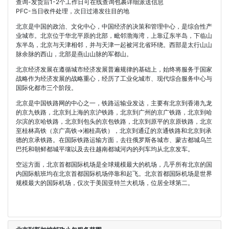
查询-发货后1-2个工作日可在线查询包裹详细派送信息
PFC-当日收件处理，次日过港发往目的地
北京是中国的政治、文化中心，中国经济的决策和管理中心，是综合性产
业城市。北京位于华北平原的北部，毗邻渤海湾，上靠辽东半岛，下临山
东半岛，北京与天津相邻，并与天津一起被河北省环绕。西部是太行山山
脉余脉的西山，北部是燕山山脉的军都山。
北京经济发展在遵循城市经济发展普遍规律的基础上，始终将服务于国家
战略作为经济发展的战略重心，经历了工业化城市、现代综合服务中心与
国际化都市三个阶段。
北京是中国铁路网的中心之一，铁路运输业发达，主要有北京到香港九龙
的京九铁路，北京到上海的京沪铁路，北京到广州的京广铁路，北京到哈
尔滨的京哈铁路，北京到包头的京包铁路，北京到原平的京原铁路，北京
至桂林高铁（京广高铁->湘桂高铁），北京到通辽的京通铁路和北京到承
德的京承铁路。在国际铁路运输方面，去往俄罗斯各城市、蒙古都城乌兰
巴托和朝鲜都城平壤以及去往越南都城河内的列车均从北京发车。
空运方面，北京首都国际机场是全球规模最大的机场，几乎所有北京的国
内国际航班均在北京首都国际机场停靠和起飞。北京首都国际机场是世界
规模最大的国际机场，仅次于美国亚特兰大机场，位居全球第二。