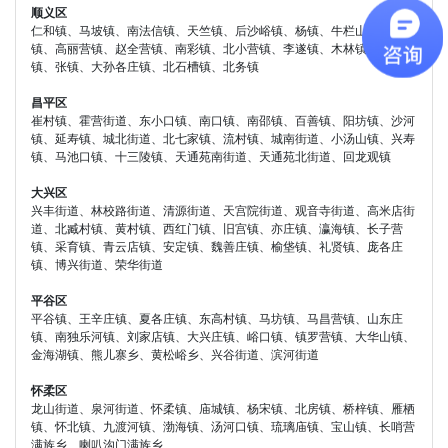
顺义区
仁和镇、马坡镇、南法信镇、天竺镇、后沙峪镇、杨镇、牛栏山镇、李桥
镇、高丽营镇、赵全营镇、南彩镇、北小营镇、李遂镇、木林镇、龙湾屯
镇、张镇、大孙各庄镇、北石槽镇、北务镇
昌平区
崔村镇、霍营街道、东小口镇、南口镇、南邵镇、百善镇、阳坊镇、沙河
镇、延寿镇、城北街道、北七家镇、流村镇、城南街道、小汤山镇、兴寿
镇、马池口镇、十三陵镇、天通苑南街道、天通苑北街道、回龙观镇
大兴区
兴丰街道、林校路街道、清源街道、天宫院街道、观音寺街道、高米店街
道、北臧村镇、黄村镇、西红门镇、旧宫镇、亦庄镇、瀛海镇、长子营
镇、采育镇、青云店镇、安定镇、魏善庄镇、榆垡镇、礼贤镇、庞各庄
镇、博兴街道、荣华街道
平谷区
平谷镇、王辛庄镇、夏各庄镇、东高村镇、马坊镇、马昌营镇、山东庄
镇、南独乐河镇、刘家店镇、大兴庄镇、峪口镇、镇罗营镇、大华山镇、
金海湖镇、熊儿寨乡、黄松峪乡、兴谷街道、滨河街道
怀柔区
龙山街道、泉河街道、怀柔镇、庙城镇、杨宋镇、北房镇、桥梓镇、雁栖
镇、怀北镇、九渡河镇、渤海镇、汤河口镇、琉璃庙镇、宝山镇、长哨营
满族乡、喇叭沟门满族乡