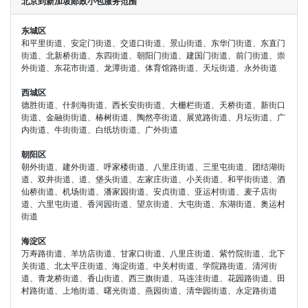
北京到新加坡邮政小包服务范围
东城区
和平里街道、安定门街道、交道口街道、景山街道、东华门街道、东直门
街道、北新桥街道、东四街道、朝阳门街道、建国门街道、前门街道、崇
外街道、东花市街道、龙潭街道、体育馆路街道、天坛街道、永外街道
西城区
德胜街道、什刹海街道、西长安街街道、大栅栏街道、天桥街道、新街口
街道、金融街街道、椿树街道、陶然亭街道、展览路街道、月坛街道、广
内街道、牛街街道、白纸坊街道、广外街道
朝阳区
朝外街道、建外街道、呼家楼街道、八里庄街道、三里屯街道、团结湖街
道、双井街道、道、垡头街道、左家庄街道、小关街道、和平街街道、酒
仙桥街道、机场街道、潘家园街道、安贞街道、亚运村街道、麦子店街
道、六里屯街道、香河园街道、望京街道、大屯街道、东湖街道、奥运村
街道
海淀区
万寿路街道、羊坊店街道、甘家口街道、八里庄街道、紫竹院街道、北下
关街道、北太平庄街道、海淀街道、中关村街道、学院路街道、清河街
道、青龙桥街道、香山街道、西三旗街道、马连洼街道、花园路街道、田
村路街道、上地街道、曙光街道、燕园街道、清华园街道、永定路街道