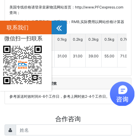
美国专线价格请登录皇家物流网站首页：http://www.PFCexpress.com
查询；
美国特快小包总费用举例（货币单位：RMB,实际费用以网站价格计算器
联系我们
为准）
微信扫一扫联系
国
0.01kg
0.05kg
0.1kg
0.2kg
0.3kg
0.5kg
0.7kg
家
美
31.00
31.00
31.00
31.00
39.00
55.00
71.00
国
西安到美国特快小包参考时效
参考派送时效时间4-6个工作日，参考上网时效2-4个工作日。
合作咨询