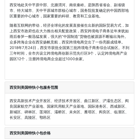
西安地处关中平原中部、北濒渭河、南依秦岭。是陕西省省会、副省级
市、特大城市、关中平原城市群核心城市，国务院批复确定的中国西部地
区重要的中心城市，国家重要的科研、教育和工业基地。
随着互联网的带动，经济全球化的发展直接催生出新的国际贸易方式，加
上西安市政府也在大力推出相关配套政策，西安跨境电子商务近年来犹如
雨后春笋一般迅猛发展，强大的“中国制造”货物也被源源不断输出海外。
众多跨海企业在西安扬帆竞航，西安跨境电商交出了一份亮眼成绩单。
2018年7月24日，西安市获批全国第三批跨境电子商务综合试验区。不到
三年时间，全市共设立跨境电商创新示范先行区9个，认定跨境电商产业
园区12个，注册跨境电商企业超过1000余家。
西安到美国特快小包服务范围
西安高新技术产业开发区、经济技术开发区、曲江新区、浐灞生态区、阎
良国家航空产业基地、国家民用航天产业基地、国际港务区、西咸新区、
新城区、碑林区、莲湖区、灞桥区、未央区、雁塔区、阎良区、临潼区、
长安区、高陵区、鄠邑区
西安到美国特快小包价格